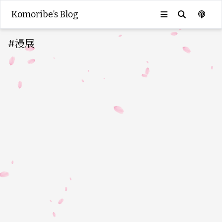
Komoribe’s Blog
#
漫展